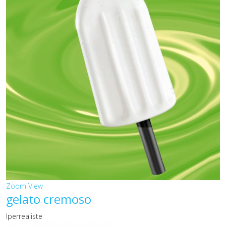
Zoom
View
gelato cremoso
Iperrealiste