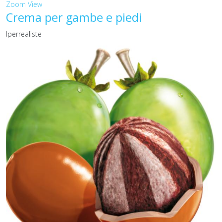
Zoom
View
Crema per gambe e piedi
Iperrealiste