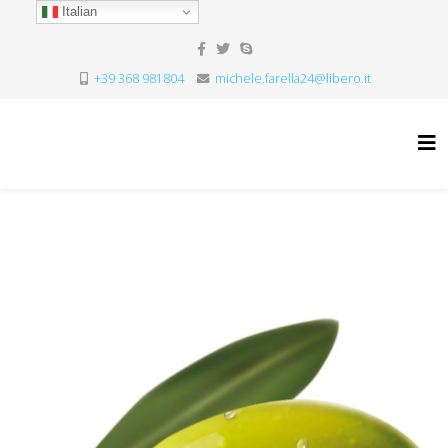
Italian
+39 368 981804
michele.farella24@libero.it