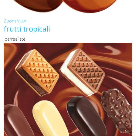
Zoom
View
frutti tropicali
Iperrealiste