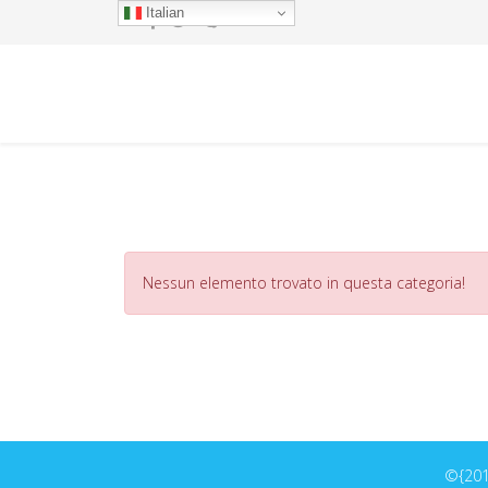
Italian
Nessun elemento trovato in questa categoria!
©{2017