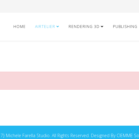
HOME
AIRTELIER
RENDERING 3D
PUBLISHING
} Michele Farella Studio. All Rights Reserved. Designed By CIEMME S