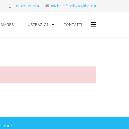
+39 368 981804
michele.farella24@libero.it
 IMAGES
ILLUSTRAZIONI
CONTATTI
oftware