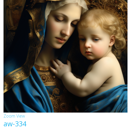
Zoom
View
aw-334