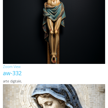
Zoom
View
aw-332
arte digitale,