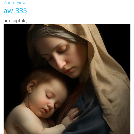
Zoom
View
aw-335
arte digitale,