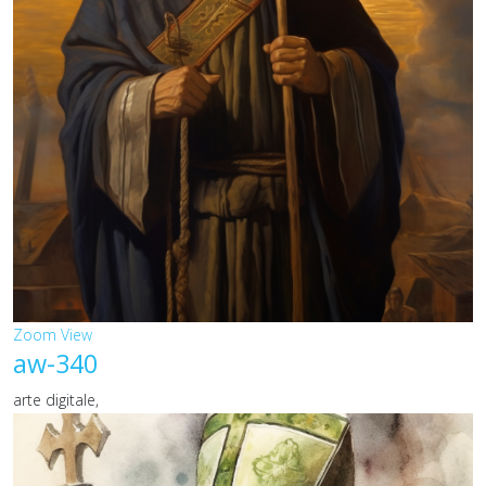
Zoom
View
aw-340
arte digitale,