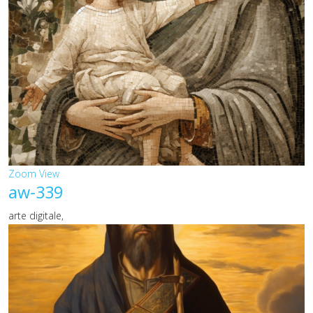
Zoom
View
aw-339
arte digitale,