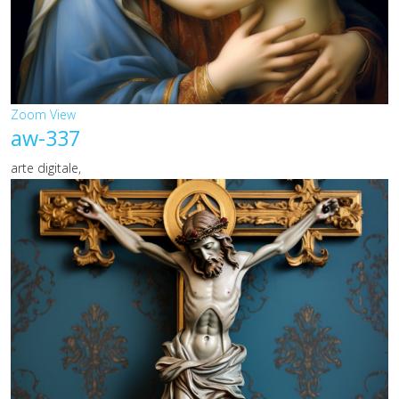
Zoom
View
aw-337
arte digitale,