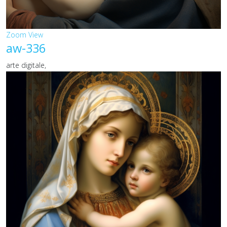
Zoom
View
aw-336
arte digitale,