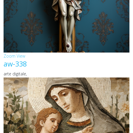
Zoom
View
aw-338
arte digitale,