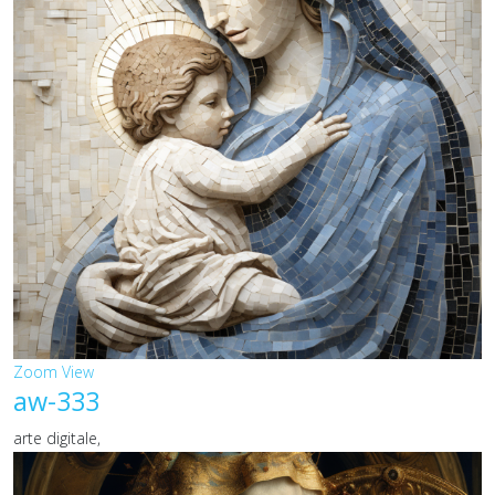
Zoom
View
aw-333
arte digitale,