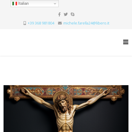
Italian
+39 368 981804
michele.farella24@libero.it