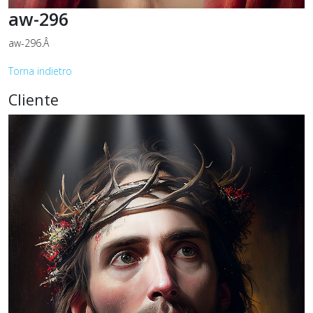
aw-296
aw-296.Â
Torna indietro
Cliente