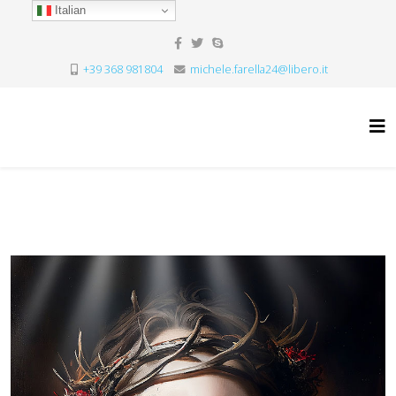
Italian
+39 368 981804
michele.farella24@libero.it