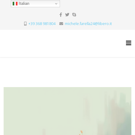
Italian
+39 368 981804
michele.farella24@libero.it