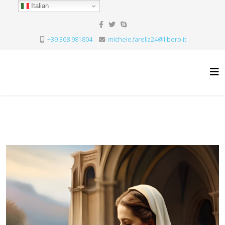
Italian
+39 368 981804
michele.farella24@libero.it