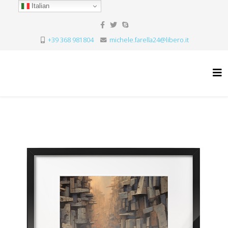
Italian
+39 368 981804
michele.farella24@libero.it